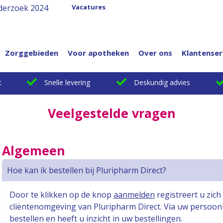
Vacatures
derzoek 2024
Zorggebieden
Voor apotheken
Over ons
Klantenser
t
Snelle levering
Deskundig advies
Veelgestelde vragen
Algemeen
Hoe kan ik bestellen bij Pluripharm Direct?
Door te klikken op de knop
aanmelden
registreert u zich
cliëntenomgeving van Pluripharm Direct. Via uw persoonl
bestellen en heeft u inzicht in uw bestellingen.