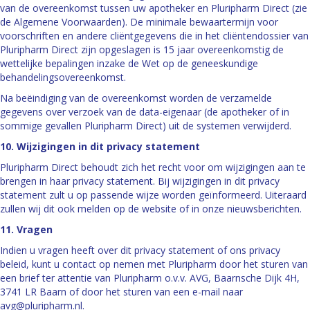
van de overeenkomst tussen uw apotheker en Pluripharm Direct (zie
de Algemene Voorwaarden). De minimale bewaartermijn voor
voorschriften en andere cliëntgegevens die in het cliëntendossier van
Pluripharm Direct zijn opgeslagen is 15 jaar overeenkomstig de
wettelijke bepalingen inzake de Wet op de geneeskundige
behandelingsovereenkomst.
Na beëindiging van de overeenkomst worden de verzamelde
gegevens over verzoek van de data-eigenaar (de apotheker of in
sommige gevallen Pluripharm Direct) uit de systemen verwijderd.
10. Wijzigingen in dit privacy statement
Pluripharm Direct behoudt zich het recht voor om wijzigingen aan te
brengen in haar privacy statement. Bij wijzigingen in dit privacy
statement zult u op passende wijze worden geïnformeerd. Uiteraard
zullen wij dit ook melden op de website of in onze nieuwsberichten.
11. Vragen
Indien u vragen heeft over dit privacy statement of ons privacy
beleid, kunt u contact op nemen met Pluripharm door het sturen van
een brief ter attentie van Pluripharm o.v.v. AVG, Baarnsche Dijk 4H,
3741 LR Baarn of door het sturen van een e-mail naar
avg@pluripharm.nl
.