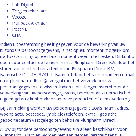
Lab Digital
Zorgverzekeraars
Vecozo
Pluripack Alkmaar
PostNL
CHA
Indien u toestemming heeft gegeven voor de bewerking van uw
bijzondere persoonsgegevens, is het op elk moment mogelijk om
uw toestemming op een later moment weer in te trekken. Dit kunt u
doen door contact op te nemen met Pluripharm Direct B.V. door het
sturen van een brief ter attentie van Pluripharm Direct B.V.,
Baarnsche Dijk 4H, 3741LR Baarn of door het sturen van een e-mail
naar
pluripharm-direct@ezorg.nl
met het verzoek om uw
persoonsgegevens te wissen. Indien u niet langer instemt met de
verwerking van uw persoonsgegevens, betekent dit automatisch dat
u geen gebruik kunt maken van onze producten of dienstverlening.
Bij aanmelding worden uw persoonsgegevens zoals naam, adres,
woonplaats, postcode, (mobiele) telefoon, e-mail, geslacht,
geboortedatum vastgelegd ten behoeve Pluripharm Direct.
Al uw bijzondere persoonsgegevens zijn alleen beschikbaar voor
Pluripharm Direct en worden niet aan derden verstrekt tenzij u